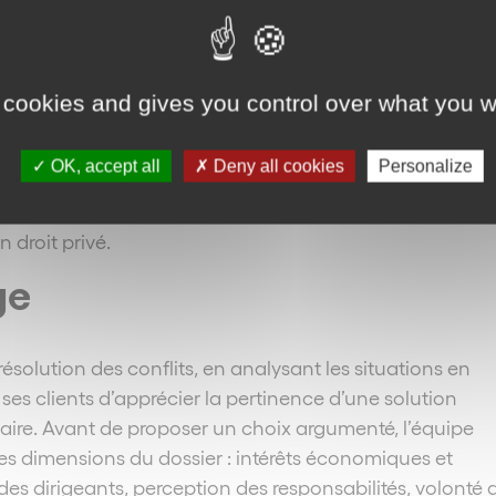
ntrats spéciaux, responsabilité civile et assurance, mesur
mobilier et de la construction, droit des sûretés et voies
 cookies and gives you control over what you w
cédures après divorce, régimes matrimoniaux, succession
atrimoniales…
OK, accept all
Deny all cookies
Personalize
er et de rechercher des solutions constructives et durab
n de privilégier dans certaines situations la médiation o
n droit privé.
ge
résolution des conflits, en analysant les situations en
es clients d’apprécier la pertinence d’une solution
aire. Avant de proposer un choix argumenté, l’équipe
es dimensions du dossier : intérêts économiques et
 des dirigeants, perception des responsabilités, volonté 