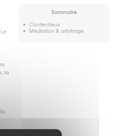
Sommaire
Contentieux
Médiation & arbitrage
 Le
es
, la
 la