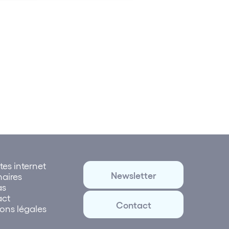
tes internet
Newsletter
naires
as
act
Contact
ons légales