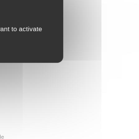
es
ant to activate
s,
les;
u
de