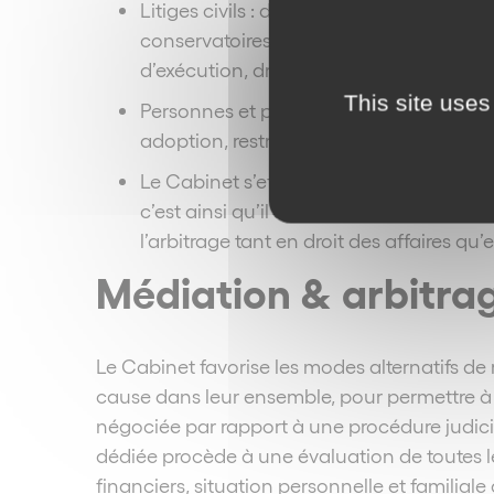
Litiges civils : droit des obligations, co
conservatoires, droit des biens, droit im
d’exécution, droit de la propriété…
This site uses
Personnes et patrimoine : divorce, pro
adoption, restructuration et fiscalité p
Le Cabinet s’efforce toujours de propos
c’est ainsi qu’il s’est fixé comme missio
l’arbitrage tant en droit des affaires qu’e
Médiation & arbitra
Le Cabinet favorise les modes alternatifs de 
cause dans leur ensemble, pour permettre à s
négociée par rapport à une procédure judici
dédiée procède à une évaluation de toutes l
financiers, situation personnelle et familiale