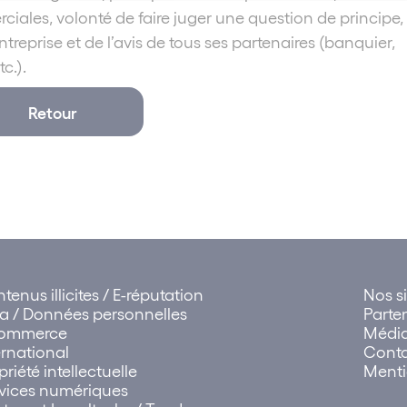
ciales, volonté de faire juger une question de principe,
ntreprise et de l’avis de tous ses partenaires (banquier,
c.).
Retour
tenus illicites / E-réputation
Nos si
a / Données personnelles
Parte
commerce
Médi
ernational
Cont
priété intellectuelle
Menti
vices numériques