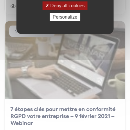
partenaire Mission RGPD organisent un webinar
Deny all cookies
le mardi 4 mai 2021 à 11h00 sur le thème : « PIA : Fin
2730 vues
1 minute(s) de lecture
de la dispense annoncée par la CNIL, où en…
Personalize
Nos évènements
7 étapes clés pour mettre en conformité
RGPD votre entreprise – 9 février 2021 –
Webinar