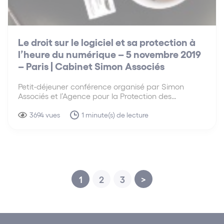
Le droit sur le logiciel et sa protection à
l’heure du numérique – 5 novembre 2019
– Paris | Cabinet Simon Associés
Petit-déjeuner conférence organisé par Simon
Associés et l’Agence pour la Protection des
Programmes (APP) Fort du succès rencontré le 8
octobre, Simon Associés et l’Agence pour la
3694 vues
1 minute(s) de lecture
Protection des Programmes (APP) organisent une
nouvelle édition de leur petit-déjeuner conférence
dédié…
1
2
3
>