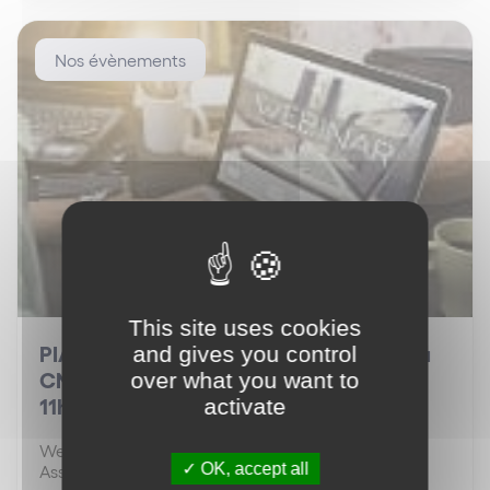
Nos évènements
This site uses cookies
PIA : Fin de la dispense annoncée par la
and gives you control
CNIL, où en êtes-vous ? – 4 mai 2021 à
over what you want to
11h00
activate
Webinar organisé par Mission RGPD et Simon
OK, accept all
Associés Le cabinet Simon Associés et son