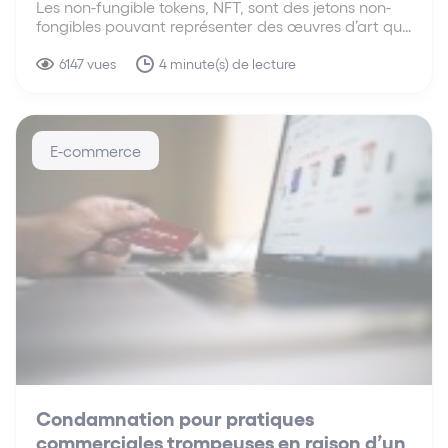
Les non-fungible tokens, NFT, sont des jetons non-
fongibles pouvant représenter des œuvres d’art qui
prennent une importance grandissante. Créé en
2014, le NFT est un certificat de propriété unique
6147 vues
4 minute(s) de lecture
qui atteste de la propriété d’une œuvre,
particulièrement utilisé en matière…
E-commerce
Condamnation pour pratiques
commerciales trompeuses en raison d’un