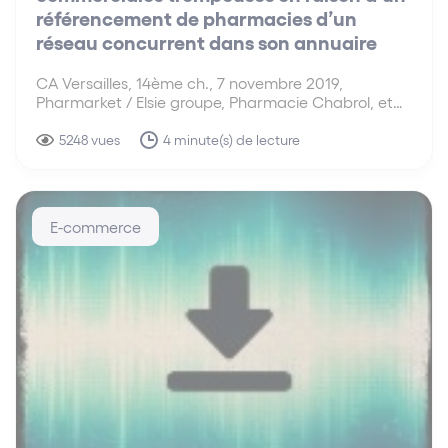
référencement de pharmacies d’un
réseau concurrent dans son annuaire
CA Versailles, 14ème ch., 7 novembre 2019,
Pharmarket / Elsie groupe, Pharmacie Chabrol, et
autres La cour d’appel de Versailles a confirmé
l’ordonnance de référé condamnant la société
5248 vues
4 minute(s) de lecture
Pharmarket en raison de pratiques commerciales
trompeuses. En référençant des pharmacies
concurrentes…
E-commerce