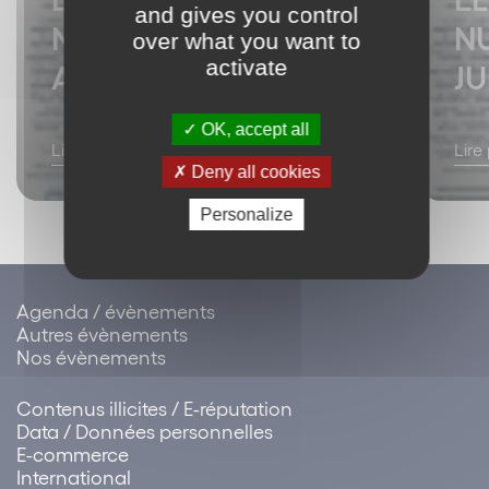
and gives you control
NUMERIQUE MARS –
N
over what you want to
activate
AVRIL 2018
JU
OK, accept all
Lire plus
Lire
Deny all cookies
Personalize
Agenda / évènements
Autres évènements
Nos évènements
Contenus illicites / E-réputation
Data / Données personnelles
E-commerce
International