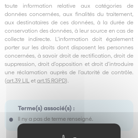
toute information relative aux catégories de
données concernées, aux finalités du traitement,
aux destinataires de ces données, à la durée de
conservation des données, à leur source en cas de
collecte indirecte. L’information doit également
porter sur les droits dont disposent les personnes
concernées, à savoir droit de rectification, droit de
suppression, droit d’opposition et droit d’introduire
une réclamation auprès de l’autorité de contrôle.
(
art.39 LIL
et
art.15 RGPD
).
Terme(s) associé(s) :
Il ny a pas de terme renseigné.