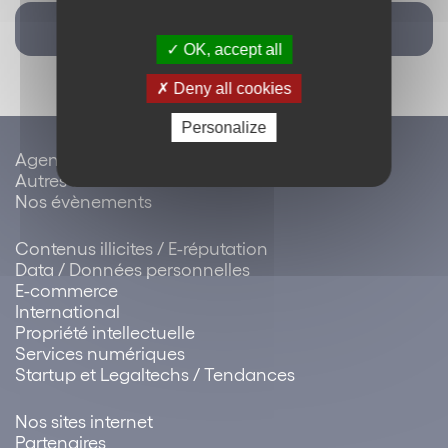
Retour
OK, accept all
Deny all cookies
Personalize
Agenda / évènements
Autres évènements
Nos évènements
Contenus illicites / E-réputation
Data / Données personnelles
E-commerce
International
Propriété intellectuelle
Services numériques
Startup et Legaltechs / Tendances
Nos sites internet
Partenaires