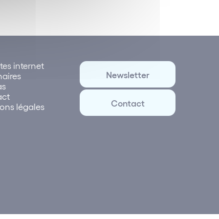
tes internet
Newsletter
naires
as
act
Contact
ons légales