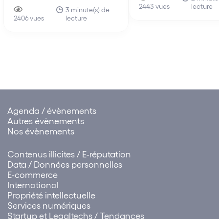
lecture
sont nés d’un mouvem
2443 vues
un article écrit par Lawrence
3 minute(s) de
initié dans les années 
lecture
Lessig paru dans le Harvard
2406 vues
sous l’impulsion du
Magazine « Code is law ».
programmeur Richard
Code is law, c’est une
STALLMAN. La notion
expression qui renvoie…
Agenda / évènements
Autres évènements
Nos évènements
Contenus illicites / E-réputation
Data / Données personnelles
E-commerce
International
Propriété intellectuelle
Services numériques
Startup et Legaltechs / Tendances