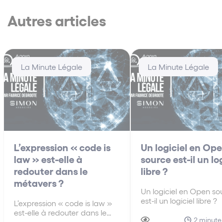
Autres articles
La Minute Légale
La Minute Légale
L’expression « code is
Un logiciel en Op
law » est-elle à
source est-il un lo
redouter dans le
libre ?
métavers ?
Un logiciel en Open so
est-il un logiciel libre 
L’expression « code is law »
logiciels libres (qui ne 
est-elle à redouter dans le
pas gratuits pour auta
2 minute
métavers ? En janvier 2000,