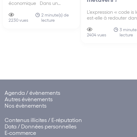
économique Dans un
rapport établi à la demande
L’expression « code is 
du premier ministre en 2019, il
2 minute(s) de
est-elle à redouter dan
lecture
est fait état que le droit est
2230 vues
métavers ? En janvier
désormais « une arme de
un article écrit par L
3 minute
destruction dans la guerre
lecture
Lessig paru dans le H
2404 vues
économique que mènent les
Magazine « Code is l
États-Unis contre…
Code is law, c’est une
expression qui renvoie
Agenda / évènements
Autres évènements
Nos évènements
Contenus illicites / E-réputation
Data / Données personnelles
E-commerce