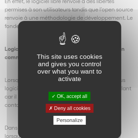
En effet, le logiciel libre renvoie à des libertés
permises à son utilisateurs tandis que l’open source
renvoie à une méthodologie de développement. Le
fondement n’est pas le même.
Logiciel Libres et Open Source ont beaucoup en
This site uses cookies
commun, mais ne sont pas identiques.
and gives you control
over what you want to
activate
Lorsque l’on souhaite intégrer une solution, sous
logiciel libre, il convient d’être extrêmement vigilant
car il peut y avoir un phénomène de
OK, accept all
contamination.
Deny all cookies
Personalize
Dans le cadre de l’utilisation d’un logiciel libre,
lorsqu’on le superpose à l’utilisation d’un autre