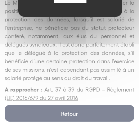
Le Ministère du travail est venu ainsi confirmer la
position de la CNIL selon laquelle le délégué à la
protection des données, lorsqu’il est salarié de
l’entreprise, ne bénéficie pas du statut protecteur
conféré, notamment, aux élus du personnel et
délégués syndicaux. Il est donc parfaitement établi
que le délégué à la protection des données, s’il
bénéficie d’une certaine protection dans l’exercice
de ses missions, n’est cependant pas assimilé à un
salarié protégé au sens du droit du travail.
A rapprocher :
Art. 37 à 39 du RGPD – Règlement
(UE) 2016/679 du 27 avril 2016
Retour