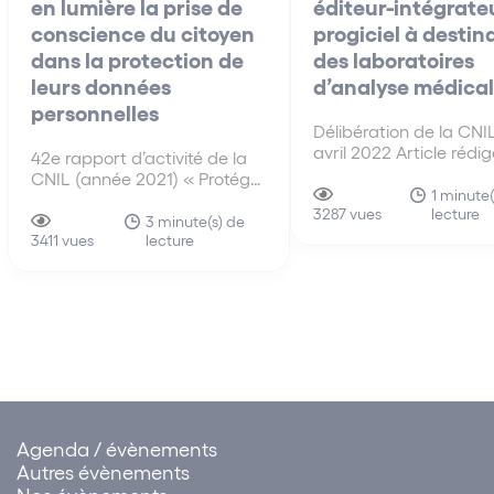
en lumière la prise de
éditeur-intégrate
conscience du citoyen
progiciel à destin
dans la protection de
des laboratoires
leurs données
d’analyse médica
personnelles
Délibération de la CNI
avril 2022 Article rédi
42e rapport d’activité de la
Eve-Anne Dujardin et
CNIL (année 2021) « Protéger
Valentine Quiniou.
1 minute(
les données personnelles,
lecture
3287 vues
Accompagner l’innovation,
3 minute(s) de
lecture
Préserver les libertés
3411 vues
individuelles » Madame
Marie-Laure Denis,
présidente de la CNIL
affirmait que « plus que
jamais, c’est le respect d’un
équilibre entre
accompagnement…
Agenda / évènements
Autres évènements