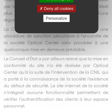
par la CNIL lors de son contrôle sur place n’était
Deny all cookies
plus susceptible de faire l’objet d’une
Personalize
régularisation.
La CNIL pouvait donc légalement engager une
procédure de sanction pécuniaire à l’encontre de
la société Optical Center sans procéder à une
quelconque mise en demeure préalable.
Le Conseil d’État a par ailleurs relevé que la mise en
conformité du site n’a été réalisée par Optical
Center qu’à la suite de l’intervention de la CNIL qui
a porté à la connaissance de la société l’existence
du défaut de sécurité. Le site internet de la société
n’intégrait aucune fonctionnalité permettant de
vérifier l’authentification des clients à leur espace
personnel.