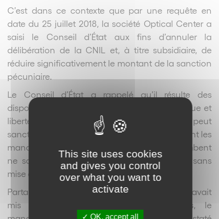
C’est dans ce contexte que par une requête en
date du 25 juillet 2018, la société Optical Center a
saisi le Conseil d’État aux fins d’annuler la
délibération de la CNIL et, à titre subsidiaire, de
réduire significativement le montant de la sanction
pécuniaire.
Le Conseil d’État a rappelé qu’il résulte des
dispositions de l’article 45 de la loi informatique et
libertés que la formation restreinte de la CNIL peut
sanctionner un responsable de traitement, dont les
manquements aux obligations qui lui incombent
This site uses cookies
ne sont pas susceptibles d’être régularisés, sans
and gives you control
mise en demeure préalable.
over what you want to
activate
Partant, dès lors que la société Optical Center avait
mis en place des mesures correctrices, le
OK, accept all
manquement aux obligations de sécurité constaté