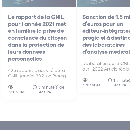
Le rapport de la CNIL
Sanction de 1.5 mi
pour l’année 2021 met
d’euros pour un
en lumière la prise de
éditeur-intégrate
conscience du citoyen
progiciel à destin
dans la protection de
des laboratoires
leurs données
d’analyse médica
personnelles
Délibération de la CNI
avril 2022 Article rédi
42e rapport d’activité de la
Eve-Anne Dujardin et
CNIL (année 2021) « Protéger
Valentine Quiniou.
1 minute(
les données personnelles,
lecture
3287 vues
Accompagner l’innovation,
3 minute(s) de
lecture
Préserver les libertés
3411 vues
individuelles » Madame
Marie-Laure Denis,
présidente de la CNIL
affirmait que « plus que
jamais, c’est le respect d’un
équilibre entre