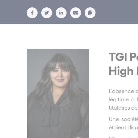
TGI P
High 
L’absence d
légitime à 
titulaires d
Une sociét
étaient dis