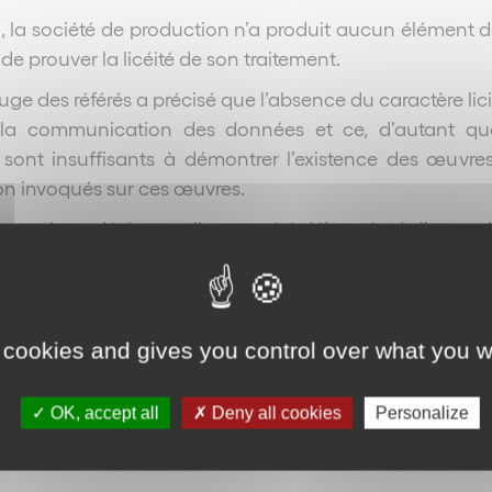
, la société de production n’a produit aucun élément
de prouver la licéité de son traitement.
e juge des référés a précisé que l’absence du caractère 
 la communication des données et ce, d’autant que
sont insuffisants à démontrer l’existence des œuvres li
ion invoqués sur ces œuvres.
isons, la société canadienne a été déboutée de l’ense
er :
Articles 27,30 et 37 du RGPD
;
Article 145 du Code de
Retour
 cookies and gives you control over what you w
OK, accept all
Deny all cookies
Personalize