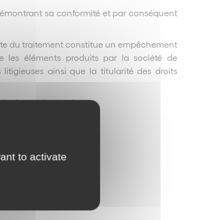
 démontrant sa conformité et par conséquent
licite du traitement constitue un empêchement
 les éléments produits par la société de
tigieuses ainsi que la titularité des droits
mble de ses demandes.
 procédure civile
ant to activate