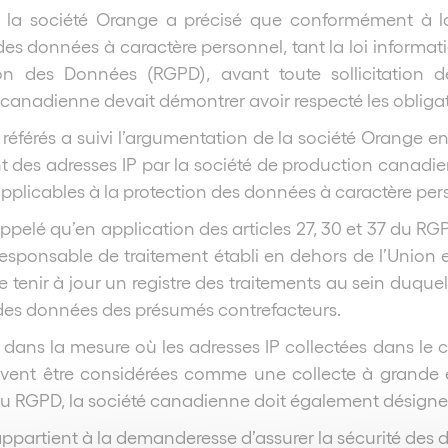
t, la société Orange a précisé que conformément à l
des données à caractère personnel, tant la loi informat
ion des Données (RGPD), avant toute sollicitation d
canadienne devait démontrer avoir respecté les obligat
référés a suivi l’argumentation de la société Orange en p
nt des adresses IP par la société de production canadie
applicables à la protection des données à caractère per
appelé qu’en application des articles 27, 30 et 37 du RG
responsable de traitement établi en dehors de l’Union
e tenir à jour un registre des traitements au sein duque
des données des présumés contrefacteurs.
s, dans la mesure où les adresses IP collectées dans le 
oivent être considérées comme une collecte à grande 
0 du RGPD, la société canadienne doit également désign
 appartient à la demanderesse d’assurer la sécurité des d