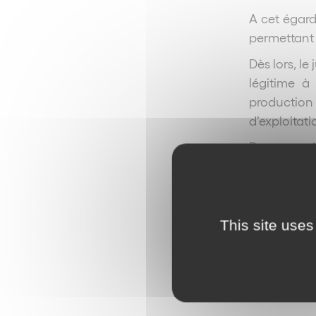
A cet égard
permettant 
Dès lors, l
légitime à
production 
d’exploitat
Pour ces ra
A rapproch
This site uses