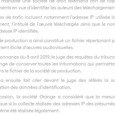
rs mandaté une société de droit allemand afin de cap
ents en vue d’identifier les auteurs des téléchargements
 de trafic incluent notamment l’adresse IP utilisée l
ent, l’intitulé de l’œuvre téléchargée ainsi que le n
dresse IP identifiée.
de production a ainsi constitué un fichier répertoriant 
ent illicite d’œuvres audiovisuelles.
onnance du 8 avril 2019, le juge des requêtes du tribun
nge de conserver toutes les informations qui permettraie
s le fichier de la société de production.
 a ensuite fait citer devant le juge des référés la
ion des données d’identification.
asion, la société Orange a considéré que la mesure d
que si la collecte réalisée des adresses IP des présumé
même été réalisée légalement.