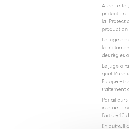
À cet effe
protection 
la Protect
production 
Le juge des 
le traiteme
des règles 
Le juge a r
qualité de 
Europe et d
traitement 
Par ailleur
internet d
l’article 1
En outre, il