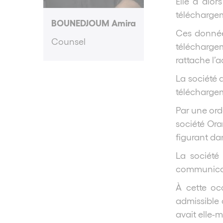
Elle a alo
téléchargem
BOUNEDJOUM Amira
Ces données
Counsel
téléchargem
rattache l’a
La société 
téléchargem
Par une ord
société Ora
figurant dan
La société
communicat
À cette occ
admissible 
avait elle-