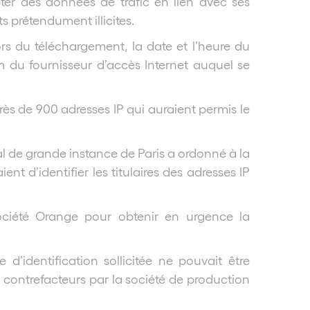
ter des données de trafic en lien avec ses
 prétendument illicites.
ors du téléchargement, la date et l’heure du
om du fournisseur d’accès Internet auquel se
près de 900 adresses IP qui auraient permis le
al de grande instance de Paris a ordonné à la
nt d’identifier les titulaires des adresses IP
 société Orange pour obtenir en urgence la
’identification sollicitée ne pouvait être
s contrefacteurs par la société de production