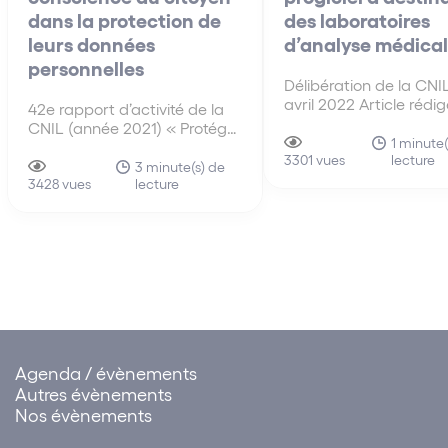
dans la protection de
des laboratoires
leurs données
d’analyse médica
personnelles
Délibération de la CNI
avril 2022 Article rédi
42e rapport d’activité de la
Eve-Anne Dujardin et
CNIL (année 2021) « Protéger
Valentine Quiniou.
1 minute(
les données personnelles,
lecture
3301 vues
Accompagner l’innovation,
3 minute(s) de
lecture
Préserver les libertés
3428 vues
individuelles » Madame
Marie-Laure Denis,
présidente de la CNIL
affirmait que « plus que
jamais, c’est le respect d’un
équilibre entre
accompagnement…
Agenda / évènements
Autres évènements
Nos évènements