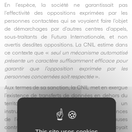
En l’espèce, la société ne garantissait pas
l’effectivité des oppositions exprimées par les
personnes contactées qui se voyaient faire l’objet
de démarchages par d’autres centres d’appels,
sous-traitants de Futura Internationale, et non
avertis desdites oppositions. La CNIL estime dans
ce contexte que «
seul un mécanisme automatisé
présente un caractère suffisamment efficace pour
garantir que l’opposition exprimée par les
personnes concernées soit respectée
».
Aux termes de sa sanction, la CNIL met en exergue
l’existence de transferts de données en dehors du
territoire européen et non encadrés par un
instrument contractuel répondant aux exigences
de l’article 44 du RGPD. En effet, les clauses
contractuelles mises en place prévoyait
This site uses cookies