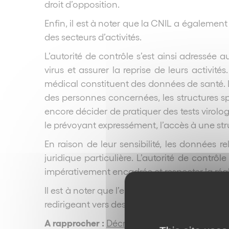
droit d’opposition.
Enfin, il est à noter que la CNIL a égale
des secteurs d’activités.
L’autorité de contrôle s’est ainsi adressée 
virus et assurer la reprise de leurs activités
médical constituent des données de santé. L
des personnes concernées, les structures spo
encore décider de pratiquer des tests virolo
le prévoyant expressément, l’accès à une stru
En raison de leur sensibilité, les données re
juridique particulière. L’autorité de contrô
impérativement encadrée et respecter la rég
Il est à noter que l’ensemble de ces recomm
redirigeant vers des contenus exhaustifs d
A rapprocher :
Décret n°2020-1454 du 27 nov