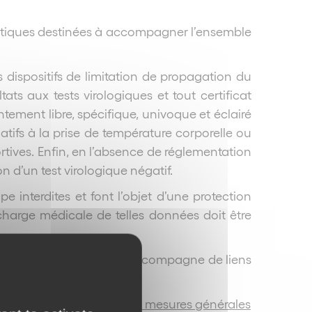
atiques destinées à accompagner l’ensemble
s dispositifs de limitation de propagation du
ltats aux tests virologiques et tout certificat
ement libre, spécifique, univoque et éclairé
atifs à la prise de température corporelle ou
rtives. Enfin, en l’absence de réglementation
 d’un test virologique négatif.
pe interdites et font l’objet d’une protection
n charge médicale de telles données doit être
texte actuel inédit et s’accompagne de liens
 thématiques abordées.
obre 2020 prescrivant les mesures générales