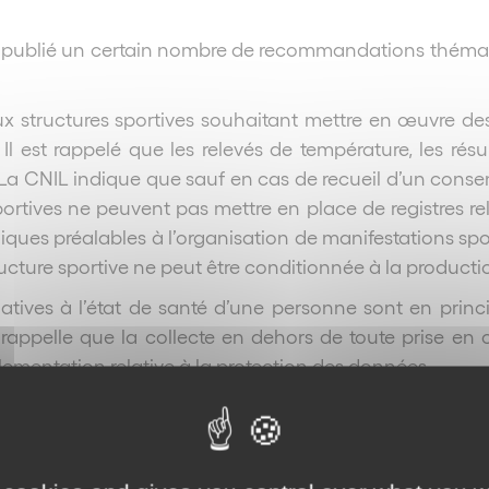
ment publié un certain nombre de recommandations thém
aux structures sportives souhaitant mettre en œuvre de
. Il est rappelé que les relevés de température, les résu
a CNIL indique que sauf en cas de recueil d’un consent
rtives ne peuvent pas mettre en place de registres rel
giques préalables à l’organisation de manifestations spo
cture sportive ne peut être conditionnée à la production
latives à l’état de santé d’une personne sont en princi
le rappelle que la collecte en dehors de toute prise e
lementation relative à la protection des données.
andations est actualisé régulièrement au regard du con
e la CNIL et des autorités concernées pour chacune des
embre 2020 modifiant le décret n° 2020-1310 du 29 oct