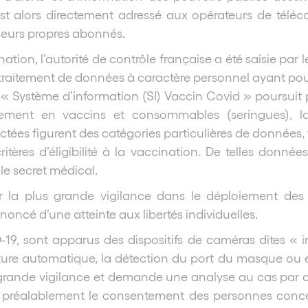
est alors directement adressé aux opérateurs de télé
eurs propres abonnés.
, l’autorité de contrôle française a été saisie par le 
n traitement de données à caractère personnel ayant pour
é « Système d’information (SI) Vaccin Covid » poursuit
nnement en vaccins et consommables (seringues), la
ées figurent des catégories particulières de données, t
itères d’éligibilité à la vaccination. De telles donné
le secret médical.
r la plus grande vigilance dans le déploiement des di
oncé d’une atteinte aux libertés individuelles.
19, sont apparus des dispositifs de caméras dites « in
re automatique, la détection du port du masque ou enc
 grande vigilance et demande une analyse au cas par c
lir préalablement le consentement des personnes conce