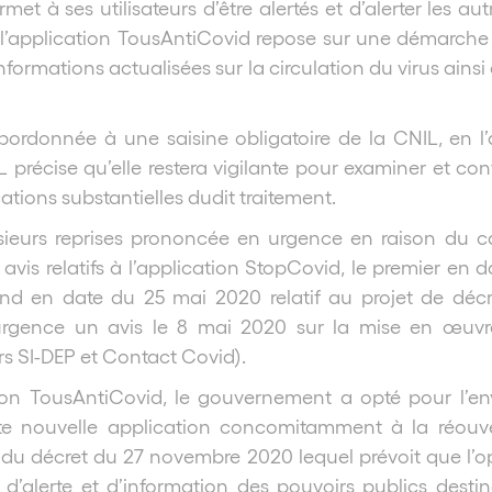
et à ses utilisateurs d’être alertés et d’alerter les a
l’application TousAntiCovid repose sur une démarche v
formations actualisées sur la circulation du virus ainsi
subordonnée à une saisine obligatoire de la CNIL, en l
précise qu’elle restera vigilante pour examiner et contr
ations substantielles dudit traitement.
lusieurs reprises prononcée en urgence en raison du ca
avis relatifs à l’application StopCovid, le premier en d
nd en date du 25 mai 2020 relatif au projet de décret
gence un avis le 8 mai 2020 sur la mise en œuvre 
rs SI-DEP et Contact Covid).
ion TousAntiCovid, le gouvernement a opté pour l’
e nouvelle application concomitamment à la réouv
 du décret du 27 novembre 2020 lequel prévoit que l’o
 d’alerte et d’information des pouvoirs publics desti