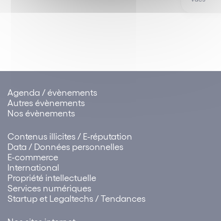
souvent
aussi en ligne, le
une concurrence
entre ce
Digital Services
équitable,
d’une cli
Act vise à
l’innovation et le
cession 
responsabiliser les
renforcement de…
fichier c
acteurs du…
Pourtan
termes 
pas syn
(l’un vise
clientèle
Agenda / évènements
personne
Autres évènements
rattach
Nos évènements
Contenus illicites / E-réputation
Data / Données personnelles
E-commerce
International
Propriété intellectuelle
Services numériques
Startup et Legaltechs / Tendances