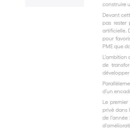
construire 
Devant cett
pas rester 
artificiell
pour favori
PME que dan
L’ambition a
de transfo
développer 
Parallèlem
d’un encadr
Le premier 
privé dans l
de l’année 
d’améliora