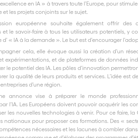
excellence en IA » à travers toute l’Europe, pour stimule
 et les projets conjoints sur le sujet.
ion européenne souhaite également offrir des con
et le savoir-faire à tous les utilisateurs potentiels, y 
d’ « IA à la demande ». Le but est d’encourager l’adopti
pagner cela, elle évoque aussi la création d’un rés
et expérimentations, et de plateformes de données ind
ter le potentiel des IA. Les pôles d’innovation permettr
rer la qualité de leurs produits et services. L’idée est
 entreprises d’une région.
me annonce vise à préparer le monde profession
ar l’IA. Les Européens doivent pouvoir acquérir les c
ser les nouvelles technologies à venir. Pour ce faire,
nationaux pour proposer ces formations. Des « secteu
 compétences nécessaires et les lacunes à combler dans 
européenne commune et d’élaborer des programmes d’é