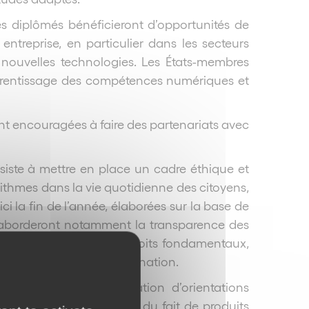
 diplômés bénéficieront d’opportunités de
ntreprise, en particulier dans les secteurs
 nouvelles technologies. Les États-membres
pprentissage des compétences numériques et
ront encouragées à faire des partenariats avec
siste à mettre en place un cadre éthique et
rithmes dans la vie quotidienne des citoyens,
ci la fin de l’année, élaborées sur la base de
es aborderont notamment la transparence des
ociale, et l’impact sur les droits fondamentaux,
mateurs et la non-discrimination.
l est prévu la publication d’orientations
latives à la responsabilité du fait de produits