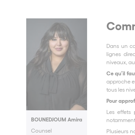
Commu
Dans un co
lignes dire
niveaux, au
Ce qu’il fau
approche et 
tous les ni
Pour approf
Les effets
BOUNEDJOUM Amira
notamment l
Counsel
Plusieurs n