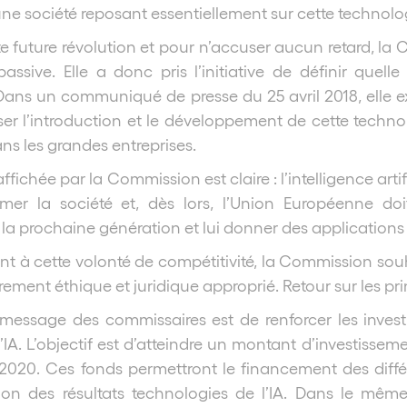
une société reposant essentiellement sur cette technolog
e future révolution et pour n’accuser aucun retard, la
passive. Elle a donc pris l’initiative de définir quell
e. Dans un communiqué de presse du 25 avril 2018, elle 
ser l’introduction et le développement de cette technol
s les grandes entreprises.
ffichée par la Commission est claire : l’intelligence art
rmer la société et, dès lors, l’Union Européenne do
la prochaine génération et lui donner des applications
ent à cette volonté de compétitivité, la Commission 
ement éthique et juridique approprié. Retour sur les p
message des commissaires est de renforcer les invest
’IA. L’objectif est d’atteindre un montant d’investisseme
2020. Ces fonds permettront le financement des diffé
tion des résultats technologies de l’IA. Dans le mê