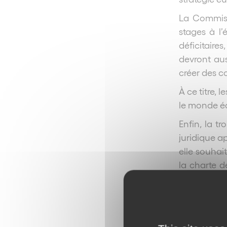
La Commiss
stages à l’
déficitaire
devront aus
créer des c
À ce titre,
le monde éd
Enfin, la t
juridique a
elle souhait
la charte d
algorithmes,
dont le resp
Sur le pla
interprétati