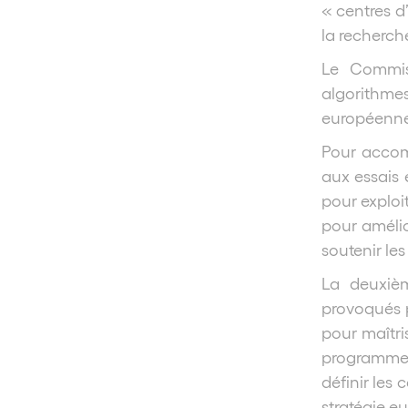
« centres d’
la recherche
Le Commiss
algorithmes 
européenne 
Pour accom
aux essais 
pour exploi
pour amélio
soutenir les
La deuxiè
provoqués p
pour maîtri
programmes 
définir les
stratégie 