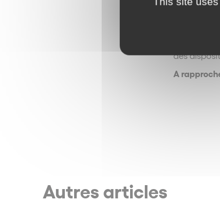
This site uses
défectueux.
compte de l’
L’entrée en
des disposi
A rapproch
Autres articles