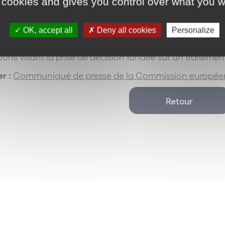
 cookies and gives you control over what you w
 Ces orientations se présenteront sous l’angle des n
intégration de l’IA dans les produits.
OK, accept all
Deny all cookies
Personalize
 application du RGPD le 25 mai prochain aura également u
tions visant la prise de décision fondée sur un traiteme
er :
Communiqué de presse de la Commission européenn
Retour