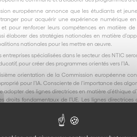
ion européenne annonce que les étudiants et jeunes
étranger pour acquérir une expérience numérique en e
s, et pour renforcer leurs compétences en matière de
si élaborer des stratégies nationales en matière d’a
oalitions nationales pour les mettre en œuvre.
 les entreprises spécialisées dans le secteur des NTIC se
ucatif, pour créer des programmes orientés vers l’IA.
roisième orientation de la Commission européenne con
pproprié pour l’IA. Consciente de l’importance des algo
e adopter des lignes directrices en matière d’éthique d’i
es droits fondamentaux de l’UE. Les lignes directric
 l’avenir du travail, l’équité, la sécurité, l’inclusion s
ect à la vie privée, la dignité, la protection des consom
n juridique, la Commission européenne annonce qu’i
ves pour clarifier les notions de la directive de 1985 re