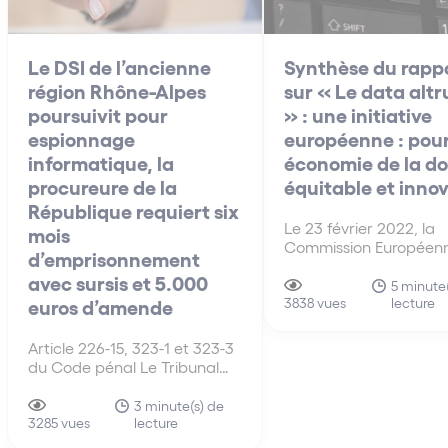
Le DSI de l’ancienne
Synthèse du rapp
région Rhône-Alpes
sur « Le data alt
poursuivit pour
» : une initiative
espionnage
européenne : pou
informatique, la
économie de la d
procureure de la
équitable et inno
République requiert six
Le 23 février 2022, la
mois
Commission Européen
d’emprisonnement
présenté sa nouvelle ini
avec sursis et 5.000
législative sur l’exploit
5 minute(
lecture
euros d’amende
des données, le Data A
3838 vues
vise à créer un cadre
facilitant l’exploitation 
Article 226-15, 323-1 et 323-3
partage des données 
du Code pénal Le Tribunal
un cadre altruiste, et 
correctionnel de Lyon a
plus…
entendu le vendredi 20 mai
3 minute(s) de
lecture
2022 le Directeur des
3285 vues
Services d’Information (DSI)