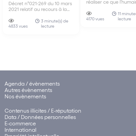
réaliser ce que l’humai
Décret n°021-269 du 10 mars
peut pas faire : un gr
2021 relatif au recours à la
nombre d’actions dans
11 minute
vidéo intelligente pour
lecture
temps très court voire
4170 vues
mesurer le taux de port de
3 minute(s) de
manière instantanée. 
lecture
masque dans les transports
4833 vues
l’objectif poursuivi est 
Dans le contexte de la crise
questionnable, ainsi qu
sanitaire, les exploitants de
témoigne l’utilisation d
services de transports public
scalping bots. Pour les
collectif ont…
Agenda / évènements
Autres évènements
Nos évènements
Contenus illicites / E-réputation
Data / Données personnelles
E-commerce
International
Propriété intellectuelle