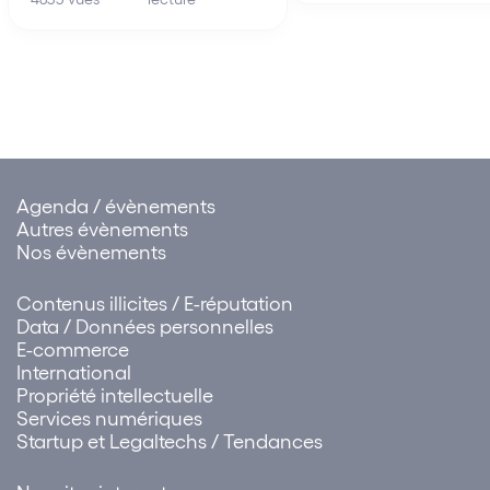
l’objectif poursuivi est 
Dans le contexte de la crise
questionnable, ainsi qu
sanitaire, les exploitants de
témoigne l’utilisation d
services de transports public
scalping bots. Pour les
collectif ont…
Agenda / évènements
Autres évènements
Nos évènements
Contenus illicites / E-réputation
Data / Données personnelles
E-commerce
International
Propriété intellectuelle
Services numériques
Startup et Legaltechs / Tendances