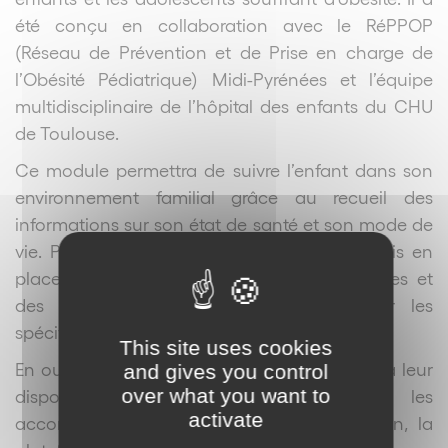
été conçu en collaboration avec le RéPPOP
(Réseau de Prévention et de Prise en charge de
l’Obésité Pédiatrique) Midi-Pyrénées et l’équipe
multidisciplinaire de l’hôpital des enfants du CHU
de Toulouse.
Ce module permettra de suivre l’enfant dans son
environnement familial grâce au recueil des
informations sur son état de santé et son mode de
vie. Plusieurs dispositifs seront également mis en
place afin de s’approprier des connaissances et
des techniques pour mieux appréhender les
spécificités de l’obésité infantile.
This site uses cookies
En outre, les professionnels de santé auront à leur
and gives you control
over what you want to
disposition des outils concrets pour les
activate
accompagner durant les consultations. Enfin, la