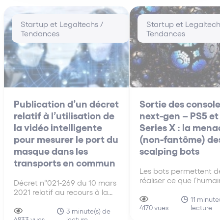
Startup et Legaltechs /
Startup et Legaltech
Tendances
Tendances
Publication d’un décret
Sortie des consol
relatif à l’utilisation de
next-gen – PS5 et
la vidéo intelligente
Series X : la mena
pour mesurer le port du
(non-fantôme) de
masque dans les
scalping bots
transports en commun
Les bots permettent d
réaliser ce que l’humai
Décret n°021-269 du 10 mars
peut pas faire : un gr
2021 relatif au recours à la
nombre d’actions dans
11 minute
vidéo intelligente pour
lecture
temps très court voire
4170 vues
mesurer le taux de port de
3 minute(s) de
manière instantanée. 
lecture
masque dans les transports
4833 vues