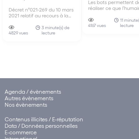
Les bots permettent d
réaliser ce que l’humai
Décret n°021-269 du 10 mars
peut pas faire : un gr
2021 relatif au recours à la
nombre d’actions dans
11 minute
vidéo intelligente pour
lecture
temps très court voire
4167 vues
mesurer le taux de port de
3 minute(s) de
manière instantanée. 
lecture
masque dans les transports
4829 vues
l’objectif poursuivi est 
Dans le contexte de la crise
questionnable, ainsi qu
sanitaire, les exploitants de
témoigne l’utilisation d
services de transports public
scalping bots. Pour les
collectif ont…
Agenda / évènements
Autres évènements
Nos évènements
Contenus illicites / E-réputation
Data / Données personnelles
E-commerce
International