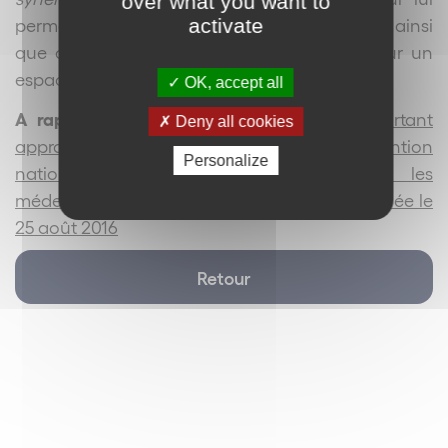
over what you want to
permettre de bénéficier d’une consultation ainsi
activate
que d’une prescription mise à disposition sur un
espace sécurisé.
OK, accept all
er
A rapprocher :
Arrêté du 1
août 2018 portant
Deny all cookies
approbation de l’avenant n°6 à la convention
Personalize
nationale organisant les rapports entre les
médecins libéraux et l’assurance maladie signée le
25 août 2016
Retour