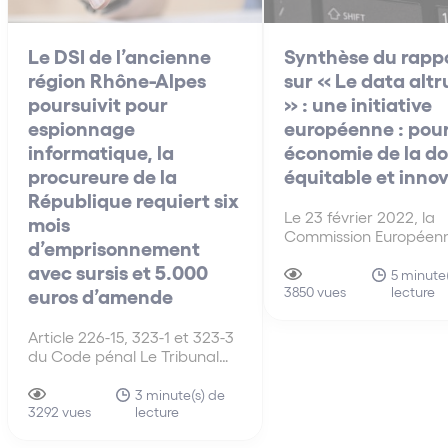
Le DSI de l’ancienne
Synthèse du rapp
région Rhône-Alpes
sur « Le data alt
poursuivit pour
» : une initiative
espionnage
européenne : pou
informatique, la
économie de la d
procureure de la
équitable et inno
République requiert six
Le 23 février 2022, la
mois
Commission Européen
d’emprisonnement
présenté sa nouvelle ini
avec sursis et 5.000
législative sur l’exploit
5 minute(
lecture
euros d’amende
des données, le Data A
3850 vues
vise à créer un cadre
facilitant l’exploitation 
Article 226-15, 323-1 et 323-3
partage des données 
du Code pénal Le Tribunal
un cadre altruiste, et 
correctionnel de Lyon a
plus…
entendu le vendredi 20 mai
3 minute(s) de
lecture
2022 le Directeur des
3292 vues
Services d’Information (DSI)