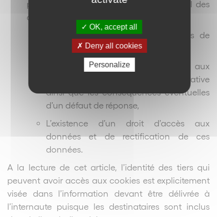
personne concernée un traitement loyal des
données) telle que :
OK, accept all
Les destinataires ou les catégories de
Deny all cookies
destinataires des données,
Personalize
Le fait de savoir si la réponse aux
questions est obligatoire ou facultative
ainsi que les conséquences éventuelles
d’un défaut de réponse,
L’existence d’un droit d’accès aux
données et de rectification de ces
données.
A la lecture de cet article, l’identité des tiers qui
peuvent avoir accès aux cookies est explicitement
visée dans l’information devant être délivrée à
l’internaute puisque les destinataires sont inclus