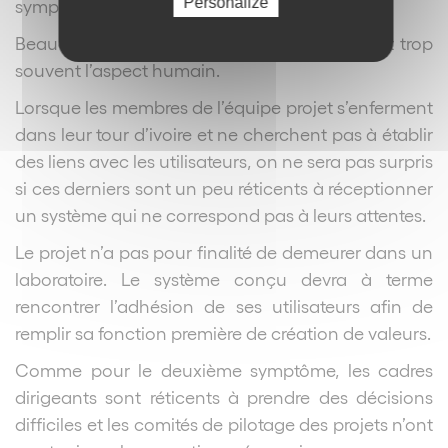
Personalize
symptôme le plus grave.
Beaucoup de projets informatiques négligent trop
souvent l’aspect humain.
Lorsque les membres de l’équipe projet s’enferment
dans leur tour d’ivoire et ne cherchent pas à établir
des liens avec les utilisateurs, on ne sera pas surpris
si ces derniers sont un peu réticents à réceptionner
un système qui ne correspond pas à leurs attentes.
Le projet n’a pas pour finalité de demeurer dans un
laboratoire. Le système conçu devra à terme
rencontrer l’adhésion de ses utilisateurs afin de
remplir sa fonction première de création de valeurs.
Comme pour le deuxième symptôme, les cadres
dirigeants sont réticents à prendre des décisions
difficiles et les comités de pilotage des projets n’ont