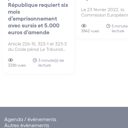
République requiert six
Le 23 février 2022, la
mois
Commission Européen
d’emprisonnement
présenté sa nouvelle ini
avec sursis et 5.000
législative sur l’exploit
5 minute
lecture
euros d’amende
des données, le Data A
3842 vues
vise à créer un cadre
facilitant l’exploitation 
Article 226-15, 323-1 et 323-3
partage des données 
du Code pénal Le Tribunal
un cadre altruiste, et 
correctionnel de Lyon a
plus…
entendu le vendredi 20 mai
3 minute(s) de
lecture
2022 le Directeur des
3286 vues
Services d’Information (DSI)
de la Région Rhône-Alpes (ci-
après : la Région) à qui il était
reproché de…
Agenda / évènements
Autres évènements