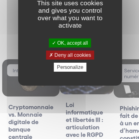
This site uses cookies
and gives you control
Anglais
over what you want to
Français
activate
Les plus vus
OK, accept all
Deny all cookies
Personalize
International
Data / Données
Servic
personnelles
numér
Loi
Cryptomonnaie
Phishin
informatique
vs. Monnaie
fait d
et libertés III :
digitale de
à un e
articulation
banque
d’ham
avec le RGPD
centrale
constit