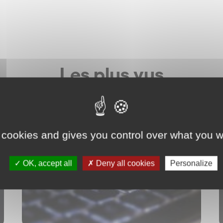
Les plus vus
Data / Données personnelles
 cookies and gives you control over what you w
OK, accept all
Deny all cookies
Personalize