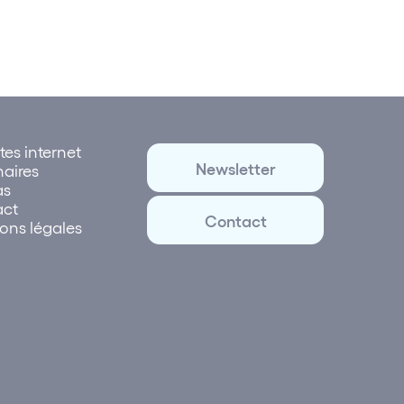
tes internet
Newsletter
naires
as
act
Contact
ons légales