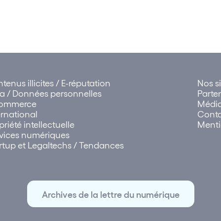
tenus illicites / E-réputation
Nos si
a / Données personnelles
Parte
commerce
Médi
ernational
Cont
priété intellectuelle
Menti
vices numériques
rtup et Legaltechs / Tendances
Archives de la lettre du numérique