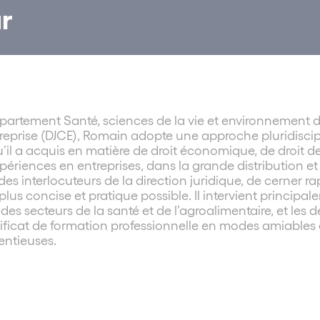
r
artement Santé, sciences de la vie et environnement 
ntreprise (DJCE), Romain adopte une approche pluridiscip
’il a acquis en matière de droit économique, de droit de
riences en entreprises, dans la grande distribution et 
es interlocuteurs de la direction juridique, de cerner ra
plus concise et pratique possible. Il intervient principa
des secteurs de la santé et de l’agroalimentaire, et les
 certificat de formation professionnelle en modes amiab
tentieuses.