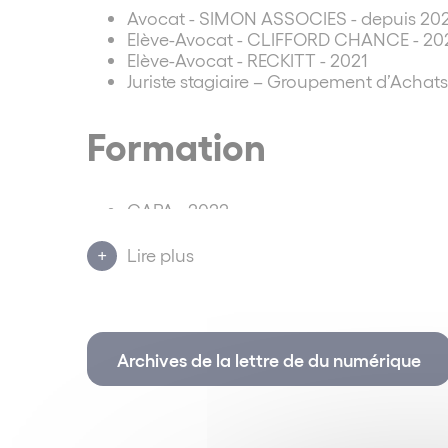
Avocat - SIMON ASSOCIES - depuis 20
Elève-Avocat - CLIFFORD CHANCE - 20
Elève-Avocat - RECKITT - 2021
Juriste stagiaire – Groupement d’Achats
Formation
CAPA - 2022
Master 2 DJCE - Université Toulouse I C
Master 1 Droit des Affaires - Université 
Lire plus
Grado de derecho - Universidad del Paí
Licence de Droit - Université de Pau et 
Langues parlées
Archives de la lettre de du numérique
Français
Anglais