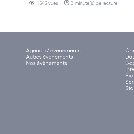
11545 vues
3 minute(s) de lecture
Agenda / évènements
Con
Autres évènements
Dat
Nos évènements
E-
Int
Pro
Ser
Sta