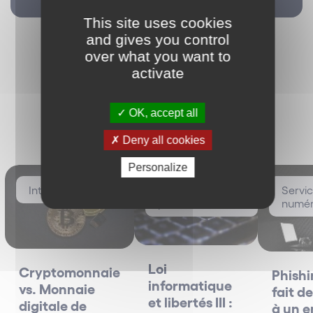
Italien
This site uses cookies
and gives you control
over what you want to
activate
OK, accept all
Les plus vus
Deny all cookies
Personalize
International
Data / Données
Servi
personnelles
numér
Loi
Cryptomonnaie
Phishin
informatique
vs. Monnaie
fait d
et libertés III :
digitale de
à un e