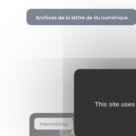
Principales publications :
Archives de la lettre de du numérique
Divers articles en droit social et ressources
Associations - Clubs :
AVOSIAL : Avocats d'entreprise en droit socia
Distinctions :
Parmi les meilleurs cabinets d’avocats en Dro
Palmarès des Avocats 2021 (Le Point – Statis
Classé « Excellent » en droit social en Régi
Classement Décideurs 2019
This site uses
Classé « Forte notoriété » en contentieux ind
Classement Décideurs 2019
International
Classé « Forte notoriété » en droit social 
Classement Décideurs 2019