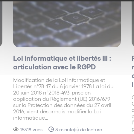
on des dirigeants
xpatriation
 en Région Aquitaine-Limousin-Poitou-Charentes – Occit
Loi informatique et libertés III :
ns, réorganisations sociales et contentieux collectifs 
articulation avec le RGPD
Modification de la Loi informatique et
isque et droit pénal social
Libertés n°78-17 du 6 janvier 1978 La loi du
20 juin 2018 n°2018-493, prise en
C
application du Règlement (UE) 2016/679
ns, réorganisations sociales et contentieux collectifs 
C
sur la Protection des données du 27 avril
o
2016, vient désormais modifier la Loi
q
informatique…
l
sé « Pratique réputée »
15318 vues
3 minute(s) de lecture