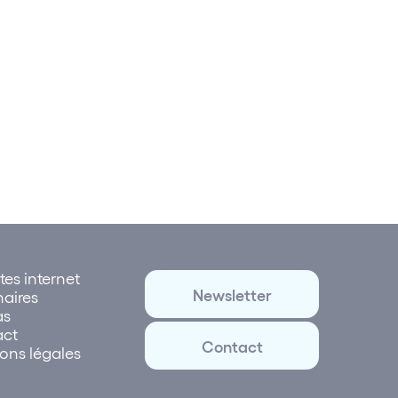
se » : classé « Excellent »
sé « Excellent »
tes internet
Newsletter
naires
as
act
Contact
ons légales