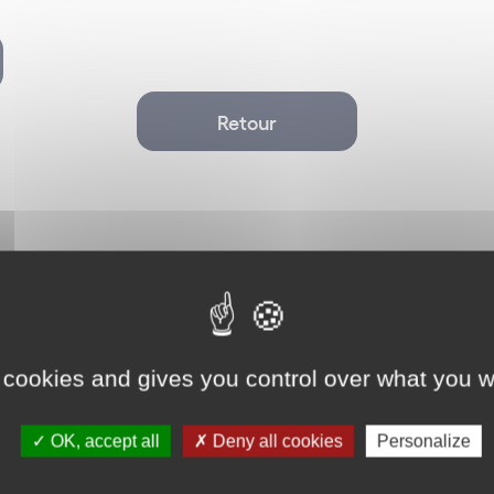
 humaines
Retour
l
it du travail (employeurs)
ta)
Les plus vus
on Centre – Pays de la Loire – Bretagne
 cookies and gives you control over what you w
ividuel et droit pénal social
OK, accept all
Deny all cookies
Personalize
Data / Données personnelles
en Région Provence-Alpes-Côte d’Azur