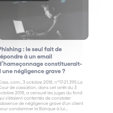
anie
Phishing : le seul fait de
associés
répondre à un email
d’hameçonnage constituerait-
il une négligence grave ?
ass. com., 3 octobre 2018, n°17-21.395 La
associés
our de cassation, dans cet arrêt du 3
ctobre 2018, a censuré les juges du fond
ui s’étaient contentés de constater
’absence de négligence grave d’un client
pour condamner la Banque à lui…