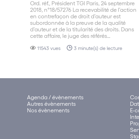
Ord. réf., Président TGI Paris, 24 septembre
Rubrique « Droit social - France - Région Nou
2018, n°18/57276 La recevabilité de l’action
en contrefaçon de droit d’auteur est
Classement Décideurs 2016
subordonnée à la preuve de la qualité
Rubrique « Contentieux à risque et droit péna
d’auteur et de la titularité des droits. Dans
cette affaire, le juge des référés…
Classement Décideurs 2016
Rubrique « Droit social - France - Région Pr
11543 vues
3 minute(s) de lecture
Classement Décideurs 2016
Rubrique « Droit social - France - Région Cen
Classement Décideurs 2016
Recommandé en droit social par LEGAL 500
Agenda / évènements
Con
Rubrique « Représentation des dirigeants et
Autres évènements
Dat
Classement Décideurs 2013
Nos évènements
E-
Int
Pro
Rubrique « Mobilité et expatriation » : clas
Ser
Classement Décideurs 2013
Sta