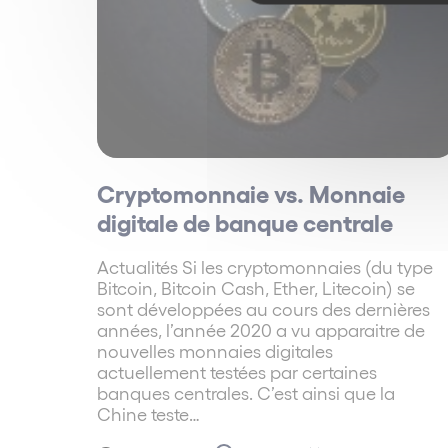
Classé « Pratique réputée » en représentati
Classement Décideurs 2019
Classé « Pratique réputée » en mobilité et e
Classement Décideurs 2019
Classé « Pratique réputée » en droit social
Classement Décideurs 2019
Cryptomonnaie vs. Monnaie
Classé « Pratique réputée » en restructuratio
digitale de banque centrale
Classement Décideurs 2019
Actualités Si les cryptomonnaies (du type
Classé « Forte notoriété » en contentieux à r
Bitcoin, Bitcoin Cash, Ether, Litecoin) se
sont développées au cours des dernières
Classement Décideurs 2018
années, l’année 2020 a vu apparaitre de
Classé « Pratique réputée » en restructuratio
nouvelles monnaies digitales
actuellement testées par certaines
Classement Décideurs 2018
banques centrales. C’est ainsi que la
Rubrique « Mobilité et expatriation » : clas
Chine teste…
Classement Décideurs 2017