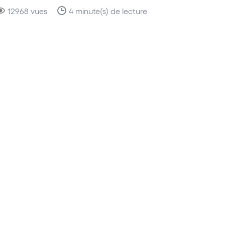
12968 vues
4 minute(s) de lecture
« Pratique réputée »
« Pratique réputée »