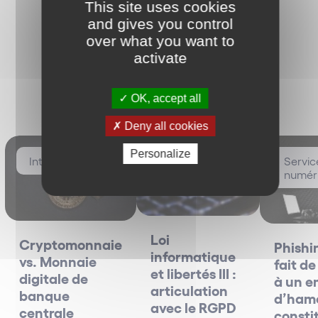
This site uses cookies
Master 2 Droit de la Consommation et de la
concurrence - Université de Montpellier, 2019 –
and gives you control
2020
over what you want to
Master 1 Droit des Affaires – Université
activate
Toulouse Capitole, 2018-2019
Licence de Droit Privé – Université Toulouse
Les plus vus
Capitole, 2018
OK, accept all
Deny all cookies
Langues
Personalize
International
Data / Données
Servic
Français
personnelles
numér
Anglais
Loi
Cryptomonnaie
Phishin
informatique
vs. Monnaie
fait d
et libertés III :
digitale de
à un e
articulation
banque
d’ham
avec le RGPD
centrale
constit