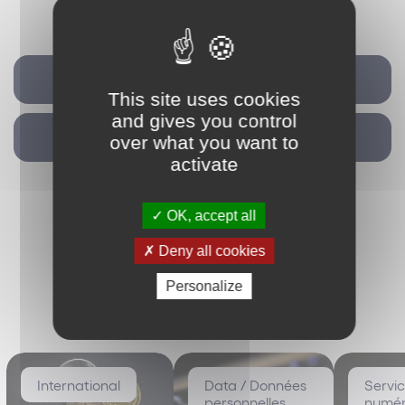
LANGUES PARLÉES :
Français
Archives de la lettre de du numérique
Anglais
This site uses cookies
LOISIRS :
and gives you control
Retour
over what you want to
Théâtre
activate
Ski alpin
Voyages hors des sentiers battus
OK, accept all
TRAITS DE CARACTÈRE :
Deny all cookies
Impliqué
Personalize
Rigoureux
Les plus vus
A l'écoute
International
Data / Données
Servi
personnelles
numér