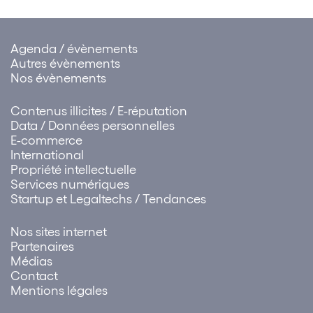
désormais
l’absen
actuellement
modifier la Loi
néglige
testées par
informatique…
d’un cli
certaines banques
condam
Agenda / évènements
centrales. C’est
Banque 
ainsi que la Chine
Autres évènements
teste…
Nos évènements
Contenus illicites / E-réputation
Data / Données personnelles
E-commerce
International
Propriété intellectuelle
Services numériques
Startup et Legaltechs / Tendances
Nos sites internet
Partenaires
Médias
Contact
Mentions légales