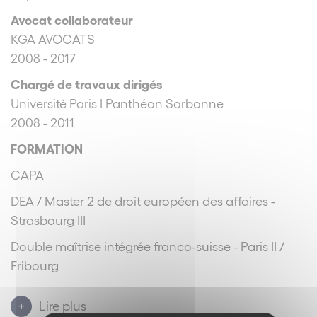
Avocat collaborateur
KGA AVOCATS
2008 - 2017
Chargé de travaux dirigés
Université Paris I Panthéon Sorbonne
2008 - 2011
FORMATION
CAPA
DEA / Master 2 de droit européen des affaires -
Strasbourg III
Double maîtrise intégrée franco-suisse - Paris II /
Fribourg
Certificat de l’Institut des Hautes Etudes
Lire plus
Internationales - Paris II