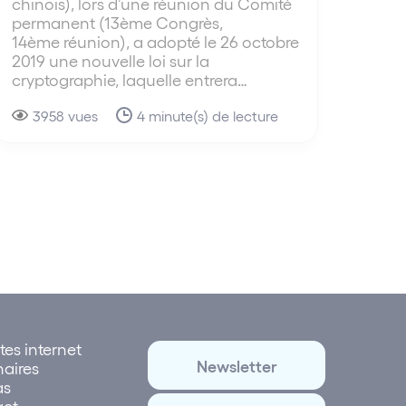
chinois), lors d’une réunion du Comité
permanent (13ème Congrès,
14ème réunion), a adopté le 26 octobre
2019 une nouvelle loi sur la
cryptographie, laquelle entrera…
3958 vues
4 minute(s) de lecture
tes internet
Newsletter
naires
as
act