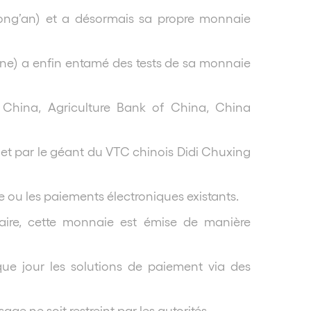
ong’an) et a désormais sa propre monnaie
ine) a enfin entamé des tests de sa monnaie
 China, Agriculture Bank of China, China
let par le géant du VTC chinois Didi Chuxing
e ou les paiements électroniques existants.
aire, cette monnaie est émise de manière
que jour les solutions de paiement via des
ge ne soit restreint par les autorités.