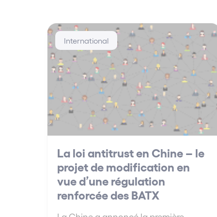
International
La loi antitrust en Chine – le
projet de modification en
vue d’une régulation
renforcée des BATX
La Chine a annoncé la première