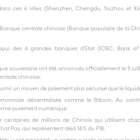
ans ces 4 villes (Shenzhen, Chengdu, Suzhou et Xi
a Banque centrale chinoise (Banque populaire de la Ch
appui des 4 grandes banques d’Etat (ICBC, Bank of
ue souveraine ont été annoncés officiellement le 8 juil
ntrale chinoise.
urnir un moyen de paiement plus sécurisé que le liquid
tomonnaie décentralisée comme le Bitcoin. Au contr
 forme purement numérique.
centaines de millions de Chinois qui utilisent cha
t Pay, qui représentent déjà 16% du PIB.
te, y ont rencontré un certain succès avant que leur usa