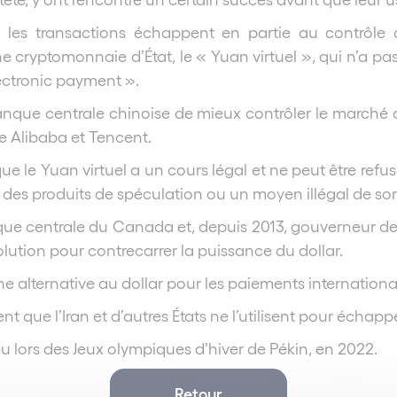
 les transactions échappent en partie au contrôle
 cryptomonnaie d’État, le « Yuan virtuel », qui n’a pas
lectronic payment ».
anque centrale chinoise de mieux contrôler le marché
ue Alibaba et Tencent.
e le Yuan virtuel a un cours légal et ne peut être ref
es produits de spéculation ou un moyen illégal de sort
e centrale du Canada et, depuis 2013, gouverneur de 
olution pour contrecarrer la puissance du dollar.
une alternative au dollar pour les paiements internationau
 que l’Iran et d’autres États ne l’utilisent pour écha
ieu lors des Jeux olympiques d’hiver de Pékin, en 2022.
Retour