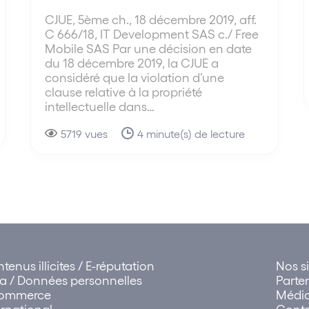
CJUE, 5ème ch., 18 décembre 2019, aff.
C 666/18, IT Development SAS c./ Free
Mobile SAS Par une décision en date
du 18 décembre 2019, la CJUE a
considéré que la violation d’une
clause relative à la propriété
intellectuelle dans…
5719 vues
4 minute(s) de lecture
tenus illicites / E-réputation
Nos si
a / Données personnelles
Parte
commerce
Médi
ernational
Cont