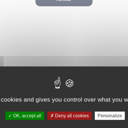
International
 cookies and gives you control over what you w
OK, accept all
Deny all cookies
Personalize