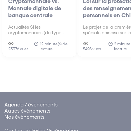
Cryptomonnaie vs.
Loi sur la protecti
Monnaie digitale de
des renseignemen
banque centrale
personnels en Ch
Actualités Si les
Le projet de la première
cryptomonnaies (du type
spéciale chinoise sur l
Bitcoin, Bitcoin Cash, Ether,
protection des
Litecoin) se sont développées
renseignements perso
12 minute(s) de
2 minute(
lecture
lecture
au cours des dernières
23376 vues
(« Projet ») a été soumi
5498 vues
années, l’année 2020 a vu
octobre à la session
apparaitre de nouvelles
bimensuelle du Comité
monnaies digitales
permanent de l’Assem
actuellement testées par
populaire nationale, la
certaines banques centrales.
haute législature du p
C’est ainsi que la Chine
teste…
Agenda / évènements
Autres évènements
Nos évènements
Contenus illicites / E-réputation