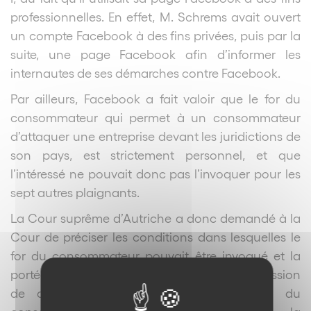
professionnelles. En effet, M. Schrems avait ouvert
un compte Facebook à des fins privées, puis par la
suite, une page Facebook afin d’informer les
internautes de ses démarches contre Facebook.
Par ailleurs, Facebook a fait valoir que le for du
consommateur qui permet à un consommateur
d’attaquer une entreprise devant les juridictions de
son pays, est strictement personnel, et que
l’intéressé ne pouvait donc pas l’invoquer pour les
sept autres plaignants.
La Cour suprême d’Autriche a donc demandé à la
Cour de préciser les conditions dans lesquelles le
for du consommateur pouvait être invoqué et la
portée en matière de compétence, d’une cession
de droits. La question de la définition du