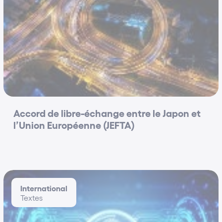
Classement Décideurs 2017
Premier Cabinet d'avocats en droit de la
Distribution
Classement Le Monde du droit 2017
Premier Cabinet d'avocats en droit de la
Distribution
Classement Le Monde du droit 2015
Accord de libre-échange entre le Japon et
Premier Cabinet d'avocats en droit de la Franchise
l’Union Européenne (JEFTA)
Classement Décideurs 2015
Catégorie « Incontournable » en droit de la
franchise
Classement Décideurs 2013
International
Catégorie « Forte Notoriété » en droit de la
Textes
distribution
Classement Décideurs 2013