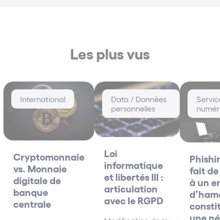
Dynamique
Réactive & Travailleuse
Adaptable
Les plus vus
Valeurs :
“Get the deal done – keep the client happy”
International
Data / Données
Servic
personnelles
numér
Loi
Cryptomonnaie
Phishin
informatique
vs. Monnaie
fait d
et libertés III :
digitale de
à un e
articulation
banque
d’ham
avec le RGPD
centrale
constit
une né