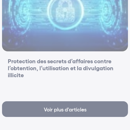
Classement parmi les 30 cabinets d'affaires franco-
français les plus performants
Classement Décideurs 2013
Trophée d'Argent de la Firme nationale multi-
bureau
Trophées du droit 2012
Protection des secrets d’affaires contre
Trophée de l'Equipe montante de droit de la
l’obtention, l’utilisation et la divulgation
distribution
illicite
Trophées du droit 2012
Loisirs :
Equitation (Endurance)
Plongée
Voir plus d'articles
Ski
Traits de caractère :